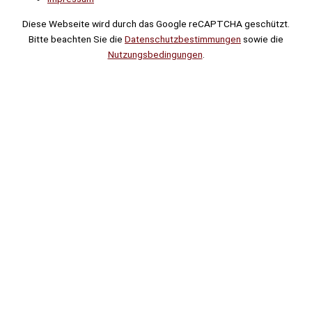
Diese Webseite wird durch das Google reCAPTCHA geschützt.
Bitte beachten Sie die
Datenschutzbestimmungen
sowie die
Nutzungsbedingungen
.
Suche
Noch
Tage
Stunden
Minuten
!
Mehr erfahren!
Noch