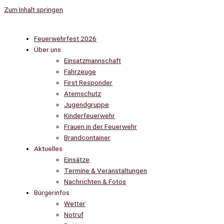
Zum Inhalt springen
Feuerwehrfest 2026
Über uns
Einsatzmannschaft
Fahrzeuge
First Responder
Atemschutz
Jugendgruppe
Kinderfeuerwehr
Frauen in der Feuerwehr
Brandcontainer
Aktuelles
Einsätze
Termine & Veranstaltungen
Nachrichten & Fotos
Bürgerinfos
Wetter
Notruf