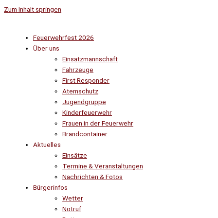
Zum Inhalt springen
Feuerwehrfest 2026
Über uns
Einsatzmannschaft
Fahrzeuge
First Responder
Atemschutz
Jugendgruppe
Kinderfeuerwehr
Frauen in der Feuerwehr
Brandcontainer
Aktuelles
Einsätze
Termine & Veranstaltungen
Nachrichten & Fotos
Bürgerinfos
Wetter
Notruf