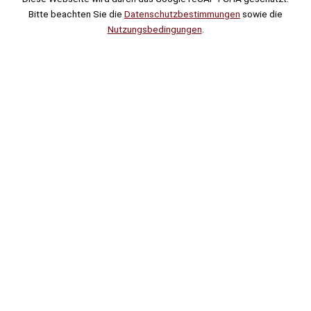
Bitte beachten Sie die
Datenschutzbestimmungen
sowie die
Nutzungsbedingungen
.
Suche
Noch
Tage
Stunden
Minuten
!
Mehr erfahren!
Noch