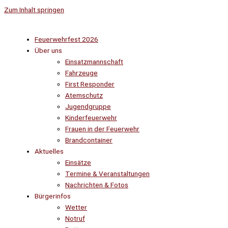
Zum Inhalt springen
Feuerwehrfest 2026
Über uns
Einsatzmannschaft
Fahrzeuge
First Responder
Atemschutz
Jugendgruppe
Kinderfeuerwehr
Frauen in der Feuerwehr
Brandcontainer
Aktuelles
Einsätze
Termine & Veranstaltungen
Nachrichten & Fotos
Bürgerinfos
Wetter
Notruf