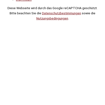
Diese Webseite wird durch das Google reCAPTCHA geschützt.
Bitte beachten Sie die
Datenschutzbestimmungen
sowie die
Nutzungsbedingungen
.
Suche
Noch
Tage
Stunden
Minuten
!
Mehr erfahren!
Noch