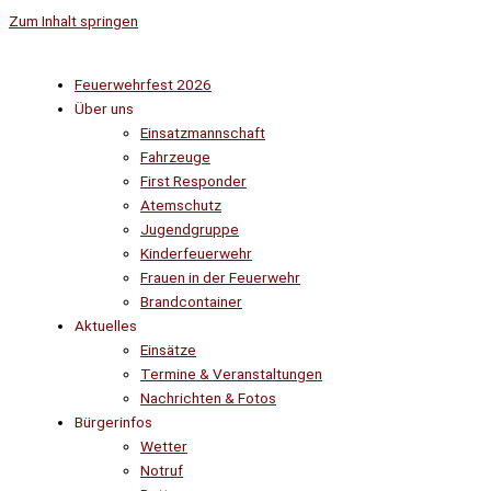
Zum Inhalt springen
Feuerwehrfest 2026
Über uns
Einsatzmannschaft
Fahrzeuge
First Responder
Atemschutz
Jugendgruppe
Kinderfeuerwehr
Frauen in der Feuerwehr
Brandcontainer
Aktuelles
Einsätze
Termine & Veranstaltungen
Nachrichten & Fotos
Bürgerinfos
Wetter
Notruf