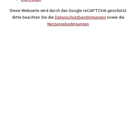
Diese Webseite wird durch das Google reCAPTCHA geschützt.
Bitte beachten Sie die
Datenschutzbestimmungen
sowie die
Nutzungsbedingungen
.
Suche
Noch
Tage
Stunden
Minuten
!
Mehr erfahren!
Noch