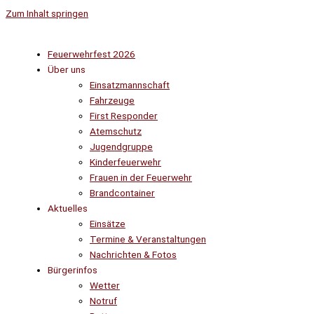
Zum Inhalt springen
Feuerwehrfest 2026
Über uns
Einsatzmannschaft
Fahrzeuge
First Responder
Atemschutz
Jugendgruppe
Kinderfeuerwehr
Frauen in der Feuerwehr
Brandcontainer
Aktuelles
Einsätze
Termine & Veranstaltungen
Nachrichten & Fotos
Bürgerinfos
Wetter
Notruf