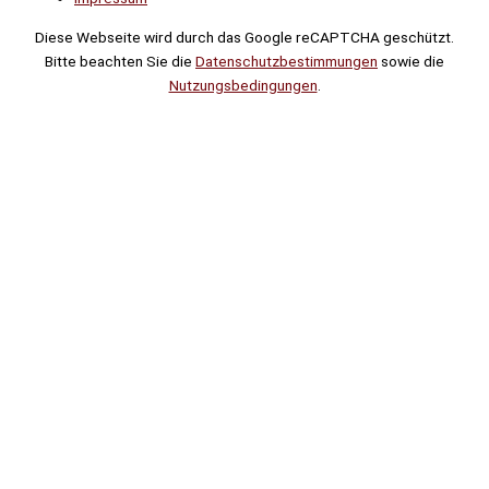
Diese Webseite wird durch das Google reCAPTCHA geschützt.
Bitte beachten Sie die
Datenschutzbestimmungen
sowie die
Nutzungsbedingungen
.
Suche
Noch
Tage
Stunden
Minuten
!
Mehr erfahren!
Noch