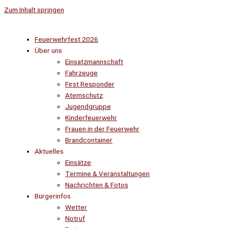
Zum Inhalt springen
Feuerwehrfest 2026
Über uns
Einsatzmannschaft
Fahrzeuge
First Responder
Atemschutz
Jugendgruppe
Kinderfeuerwehr
Frauen in der Feuerwehr
Brandcontainer
Aktuelles
Einsätze
Termine & Veranstaltungen
Nachrichten & Fotos
Bürgerinfos
Wetter
Notruf