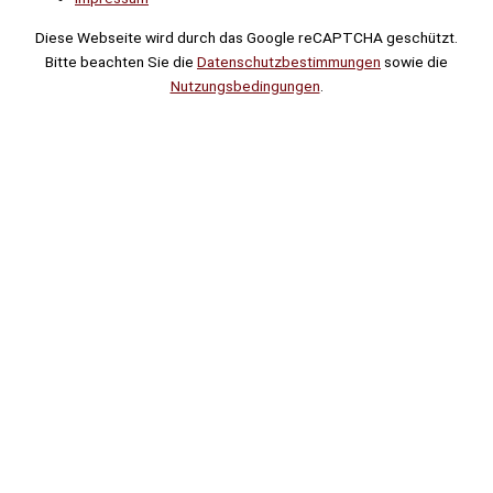
Diese Webseite wird durch das Google reCAPTCHA geschützt.
Bitte beachten Sie die
Datenschutzbestimmungen
sowie die
Nutzungsbedingungen
.
Suche
Noch
Tage
Stunden
Minuten
!
Mehr erfahren!
Noch