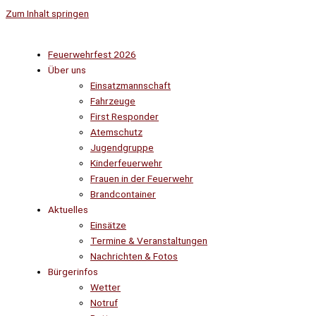
Zum Inhalt springen
Feuerwehrfest 2026
Über uns
Einsatzmannschaft
Fahrzeuge
First Responder
Atemschutz
Jugendgruppe
Kinderfeuerwehr
Frauen in der Feuerwehr
Brandcontainer
Aktuelles
Einsätze
Termine & Veranstaltungen
Nachrichten & Fotos
Bürgerinfos
Wetter
Notruf