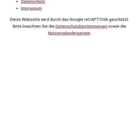
Datenschutz
Impressum
Diese Webseite wird durch das Google reCAPTCHA geschützt.
Bitte beachten Sie die
Datenschutzbestimmungen
sowie die
Nutzungsbedingungen
.
Suche
Noch
Tage
Stunden
Minuten
!
Mehr erfahren!
Noch