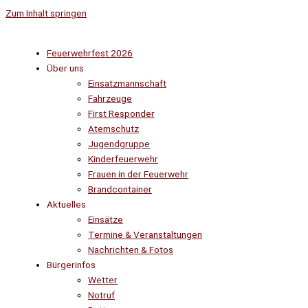
Zum Inhalt springen
Feuerwehrfest 2026
Über uns
Einsatzmannschaft
Fahrzeuge
First Responder
Atemschutz
Jugendgruppe
Kinderfeuerwehr
Frauen in der Feuerwehr
Brandcontainer
Aktuelles
Einsätze
Termine & Veranstaltungen
Nachrichten & Fotos
Bürgerinfos
Wetter
Notruf