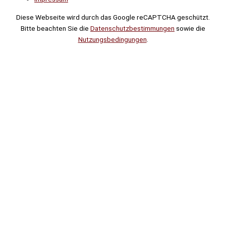
Diese Webseite wird durch das Google reCAPTCHA geschützt.
Bitte beachten Sie die
Datenschutzbestimmungen
sowie die
Nutzungsbedingungen
.
Suche
Noch
Tage
Stunden
Minuten
!
Mehr erfahren!
Noch