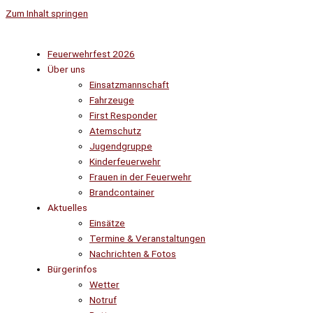
Zum Inhalt springen
Feuerwehrfest 2026
Über uns
Einsatzmannschaft
Fahrzeuge
First Responder
Atemschutz
Jugendgruppe
Kinderfeuerwehr
Frauen in der Feuerwehr
Brandcontainer
Aktuelles
Einsätze
Termine & Veranstaltungen
Nachrichten & Fotos
Bürgerinfos
Wetter
Notruf