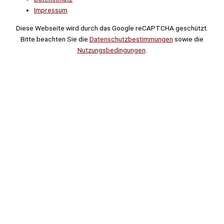
Impressum
Diese Webseite wird durch das Google reCAPTCHA geschützt.
Bitte beachten Sie die
Datenschutzbestimmungen
sowie die
Nutzungsbedingungen
.
Suche
Noch
Tage
Stunden
Minuten
!
Mehr erfahren!
Noch