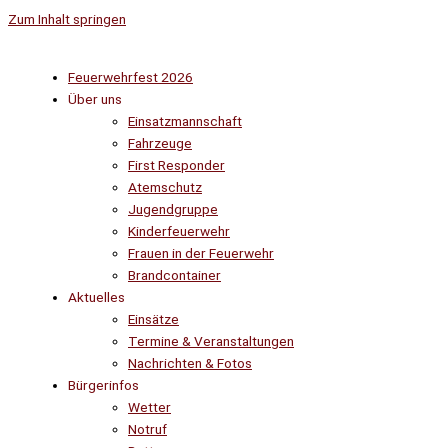
Zum Inhalt springen
Feuerwehrfest 2026
Über uns
Einsatzmannschaft
Fahrzeuge
First Responder
Atemschutz
Jugendgruppe
Kinderfeuerwehr
Frauen in der Feuerwehr
Brandcontainer
Aktuelles
Einsätze
Termine & Veranstaltungen
Nachrichten & Fotos
Bürgerinfos
Wetter
Notruf