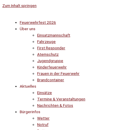
Zum Inhalt springen
Feuerwehrfest 2026
Über uns
Einsatzmannschaft
Fahrzeuge
First Responder
Atemschutz
Jugendgruppe
Kinderfeuerwehr
Frauen in der Feuerwehr
Brandcontainer
Aktuelles
Einsätze
Termine & Veranstaltungen
Nachrichten & Fotos
Bürgerinfos
Wetter
Notruf