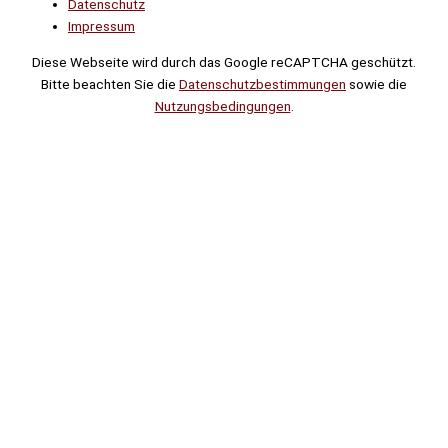
Datenschutz
Impressum
Diese Webseite wird durch das Google reCAPTCHA geschützt.
Bitte beachten Sie die
Datenschutzbestimmungen
sowie die
Nutzungsbedingungen
.
Suche
Noch
Tage
Stunden
Minuten
!
Mehr erfahren!
Noch