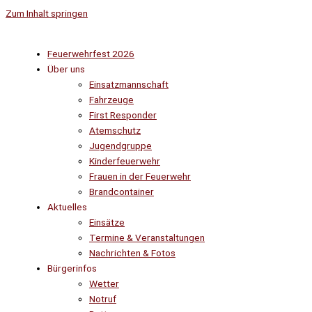
Zum Inhalt springen
Feuerwehrfest 2026
Über uns
Einsatzmannschaft
Fahrzeuge
First Responder
Atemschutz
Jugendgruppe
Kinderfeuerwehr
Frauen in der Feuerwehr
Brandcontainer
Aktuelles
Einsätze
Termine & Veranstaltungen
Nachrichten & Fotos
Bürgerinfos
Wetter
Notruf