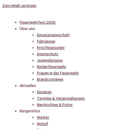
Zum Inhalt springen
Feuerwehrfest 2026
Über uns
Einsatzmannschaft
Fahrzeuge
First Responder
Atemschutz
Jugendgruppe
Kinderfeuerwehr
Frauen in der Feuerwehr
Brandcontainer
Aktuelles
Einsätze
Termine & Veranstaltungen
Nachrichten & Fotos
Bürgerinfos
Wetter
Notruf