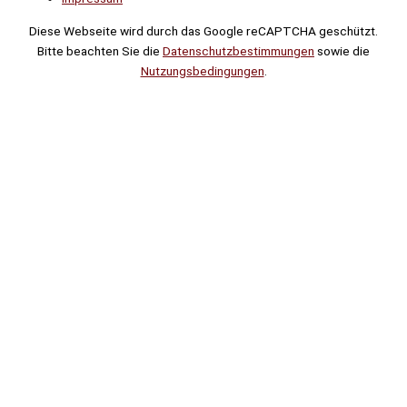
Diese Webseite wird durch das Google reCAPTCHA geschützt.
Bitte beachten Sie die
Datenschutzbestimmungen
sowie die
Nutzungsbedingungen
.
Suche
Noch
Tage
Stunden
Minuten
!
Mehr erfahren!
Noch