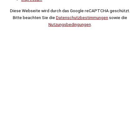
Diese Webseite wird durch das Google reCAPTCHA geschützt.
Bitte beachten Sie die
Datenschutzbestimmungen
sowie die
Nutzungsbedingungen
.
Suche
Noch
Tage
Stunden
Minuten
!
Mehr erfahren!
Noch