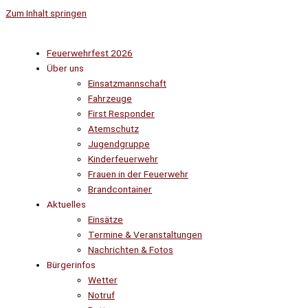
Zum Inhalt springen
Feuerwehrfest 2026
Über uns
Einsatzmannschaft
Fahrzeuge
First Responder
Atemschutz
Jugendgruppe
Kinderfeuerwehr
Frauen in der Feuerwehr
Brandcontainer
Aktuelles
Einsätze
Termine & Veranstaltungen
Nachrichten & Fotos
Bürgerinfos
Wetter
Notruf