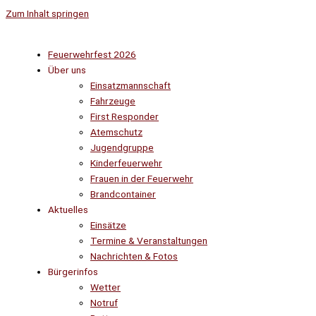
Zum Inhalt springen
Feuerwehrfest 2026
Über uns
Einsatzmannschaft
Fahrzeuge
First Responder
Atemschutz
Jugendgruppe
Kinderfeuerwehr
Frauen in der Feuerwehr
Brandcontainer
Aktuelles
Einsätze
Termine & Veranstaltungen
Nachrichten & Fotos
Bürgerinfos
Wetter
Notruf