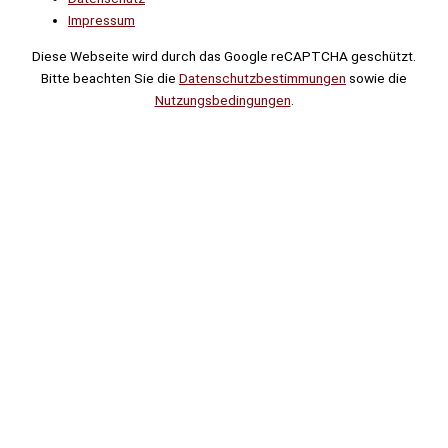
Impressum
Diese Webseite wird durch das Google reCAPTCHA geschützt.
Bitte beachten Sie die
Datenschutzbestimmungen
sowie die
Nutzungsbedingungen
.
Suche
Noch
Tage
Stunden
Minuten
!
Mehr erfahren!
Noch