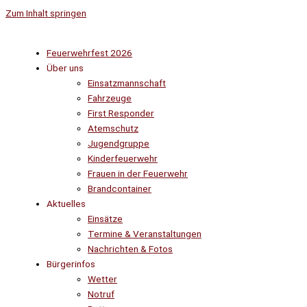
Zum Inhalt springen
Feuerwehrfest 2026
Über uns
Einsatzmannschaft
Fahrzeuge
First Responder
Atemschutz
Jugendgruppe
Kinderfeuerwehr
Frauen in der Feuerwehr
Brandcontainer
Aktuelles
Einsätze
Termine & Veranstaltungen
Nachrichten & Fotos
Bürgerinfos
Wetter
Notruf