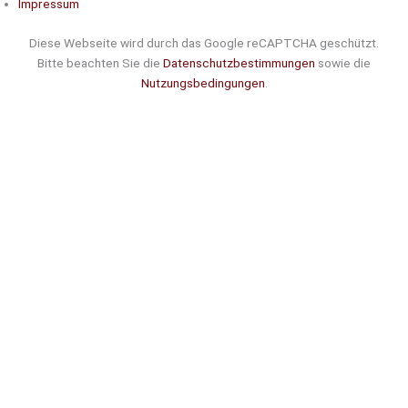
Impressum
Diese Webseite wird durch das Google reCAPTCHA geschützt.
Bitte beachten Sie die
Datenschutzbestimmungen
sowie die
Nutzungsbedingungen
.
Suche
Noch
Tage
Stunden
Minuten
!
Mehr erfahren!
Noch