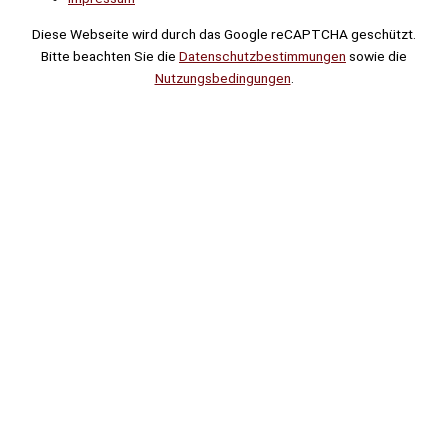
Diese Webseite wird durch das Google reCAPTCHA geschützt.
Bitte beachten Sie die
Datenschutzbestimmungen
sowie die
Nutzungsbedingungen
.
Suche
Noch
Tage
Stunden
Minuten
!
Mehr erfahren!
Noch