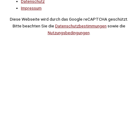
Datenschutz
Impressum
Diese Webseite wird durch das Google reCAPTCHA geschützt.
Bitte beachten Sie die
Datenschutzbestimmungen
sowie die
Nutzungsbedingungen
.
Suche
Noch
Tage
Stunden
Minuten
!
Mehr erfahren!
Noch