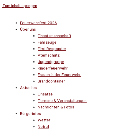
Zum Inhalt springen
Feuerwehrfest 2026
Über uns
Einsatzmannschaft
Fahrzeuge
First Responder
Atemschutz
Jugendgruppe
Kinderfeuerwehr
Frauen in der Feuerwehr
Brandcontainer
Aktuelles
Einsätze
Termine & Veranstaltungen
Nachrichten & Fotos
Bürgerinfos
Wetter
Notruf