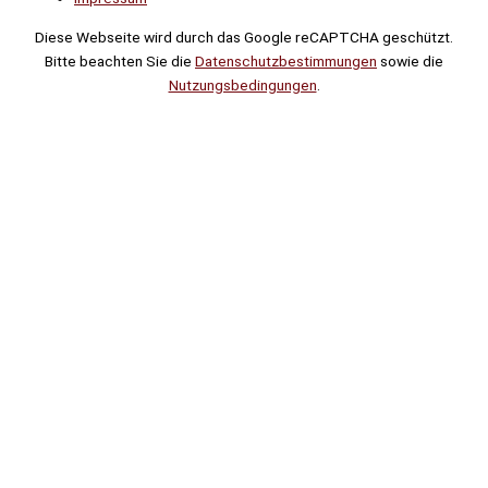
Diese Webseite wird durch das Google reCAPTCHA geschützt.
Bitte beachten Sie die
Datenschutzbestimmungen
sowie die
Nutzungsbedingungen
.
Suche
Noch
Tage
Stunden
Minuten
!
Mehr erfahren!
Noch