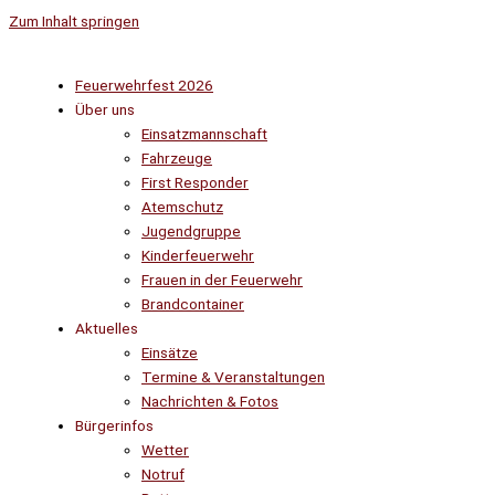
Zum Inhalt springen
Feuerwehrfest 2026
Über uns
Einsatzmannschaft
Fahrzeuge
First Responder
Atemschutz
Jugendgruppe
Kinderfeuerwehr
Frauen in der Feuerwehr
Brandcontainer
Aktuelles
Einsätze
Termine & Veranstaltungen
Nachrichten & Fotos
Bürgerinfos
Wetter
Notruf