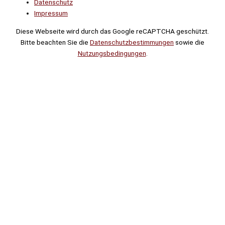
Datenschutz
Impressum
Diese Webseite wird durch das Google reCAPTCHA geschützt.
Bitte beachten Sie die
Datenschutzbestimmungen
sowie die
Nutzungsbedingungen
.
Suche
Noch
Tage
Stunden
Minuten
!
Mehr erfahren!
Noch