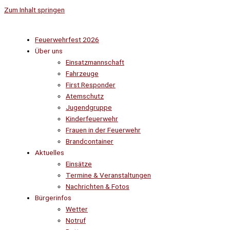
Zum Inhalt springen
Feuerwehrfest 2026
Über uns
Einsatzmannschaft
Fahrzeuge
First Responder
Atemschutz
Jugendgruppe
Kinderfeuerwehr
Frauen in der Feuerwehr
Brandcontainer
Aktuelles
Einsätze
Termine & Veranstaltungen
Nachrichten & Fotos
Bürgerinfos
Wetter
Notruf