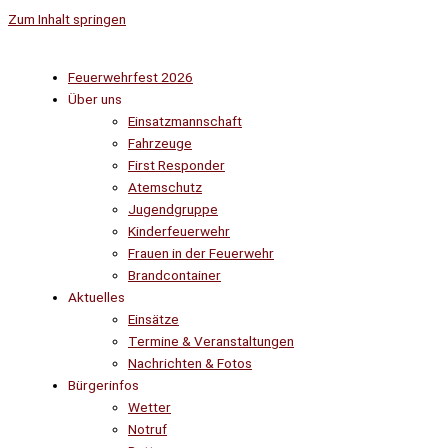
Zum Inhalt springen
Feuerwehrfest 2026
Über uns
Einsatzmannschaft
Fahrzeuge
First Responder
Atemschutz
Jugendgruppe
Kinderfeuerwehr
Frauen in der Feuerwehr
Brandcontainer
Aktuelles
Einsätze
Termine & Veranstaltungen
Nachrichten & Fotos
Bürgerinfos
Wetter
Notruf