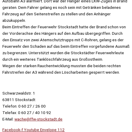
Autobahn A3 alarmiert. Dort war der Hänger eines LKW-Zuges in Brand
geraten. Dem Fahrer gelang es noch sein mit Getränken beladenes
Fahrzeug auf den Seitenstreifen zu stellen und den Anhänger
abzukuppeln.
Beim Eintreffen der Feuerwehr Stockstadt hatte der Brand schon von
der Vorderachse des Hängers auf den Aufbau übergegriffen. Durch
den Einsatz von zwei Atemschutztrupps mit C-Rohren, gelang es der
Feuerwehr den Schaden auf das beim Eintreffen vorgefundene Ausmaß
zu begrenzen. Unterstützt wurden die Stockstädter Feuerwehrleute
durch ein weiteres Tanklöschfahrzeug aus Großostheim.
Wegen der starken Rauchentwicklung mussten die beiden rechten
Fahrstreifen der A3 während den Löscharbeiten gesperrt werden.
Schwarzwaldstr. 1
63811 Stockstadt
Telefon: 0 60 27 / 26 00
Telefax: 0 60 27 / 40 10 92
E-Mail:
wache@ffw-stockstadt.de
Facebook-f
Youtube
Envelope
112