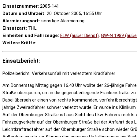
Einsatznummer:
2005-141
Datum und Uhrzeit:
20. Oktober 2005, 16:55 Uhr
Alarmierungsart:
sonstige Alarmierung
Einsatzart:
THL
Einheiten und Fahrzeuge:
ELW (außer Dienst)
,
GW-N 1989 (außer
Weitere Kräfte:
Einsatzbericht:
Polizeibericht: Verkehrsunfall mit verletztem Kradfahrer
Am Donnerstag Mittag gegen 16.40 Uhr wollte der 26-jährige Fahr
Straße überqueren, um in die gegenüberliegende Frankenstraße zu 
Dabei übersah er einen von rechts kommenden, vorfahrtberechtig
jährige Zweiradfahrer schwer verletzt wurde. Er wurde ins Klinikum
Auf der Obernburger Straße ist aus Sicht des Lkw-Fahrers rechts
Fahrzeugverkehr auf der Obernburger Straße bei der Anfahrt des 
Leichtkraftradfahrer auf der Obernburger Straße schon wieder Grü
Außerdem wurde zur Klärung des genauen Unfallhergangs ein Sach