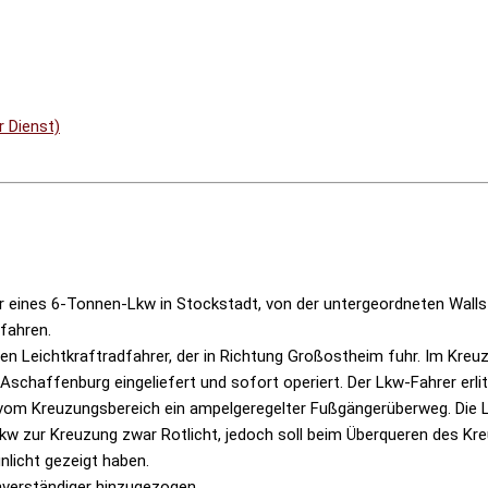
 Dienst)
er eines 6-Tonnen-Lkw in Stockstadt, von der untergeordneten Wal
fahren.
ten Leichtkraftradfahrer, der in Richtung Großostheim fuhr. Im K
 Aschaffenburg eingeliefert und sofort operiert. Der Lkw-Fahrer erli
 vom Kreuzungsbereich ein ampelgeregelter Fußgängerüberweg. Die L
Lkw zur Kreuzung zwar Rotlicht, jedoch soll beim Überqueren des Kr
nlicht gezeigt haben.
verständiger hinzugezogen.