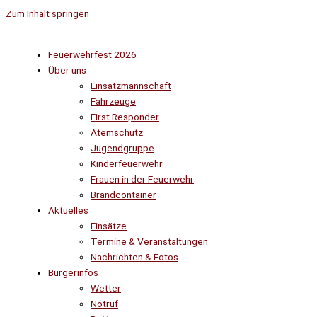
Zum Inhalt springen
Feuerwehrfest 2026
Über uns
Einsatzmannschaft
Fahrzeuge
First Responder
Atemschutz
Jugendgruppe
Kinderfeuerwehr
Frauen in der Feuerwehr
Brandcontainer
Aktuelles
Einsätze
Termine & Veranstaltungen
Nachrichten & Fotos
Bürgerinfos
Wetter
Notruf