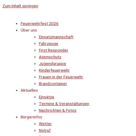
Zum Inhalt springen
Feuerwehrfest 2026
Über uns
Einsatzmannschaft
Fahrzeuge
First Responder
Atemschutz
Jugendgruppe
Kinderfeuerwehr
Frauen in der Feuerwehr
Brandcontainer
Aktuelles
Einsätze
Termine & Veranstaltungen
Nachrichten & Fotos
Bürgerinfos
Wetter
Notruf