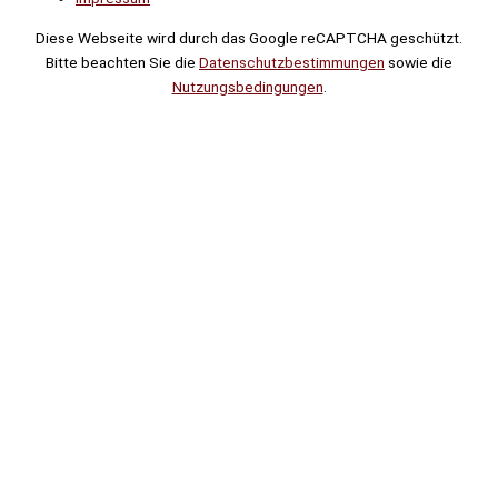
Diese Webseite wird durch das Google reCAPTCHA geschützt.
Bitte beachten Sie die
Datenschutzbestimmungen
sowie die
Nutzungsbedingungen
.
Suche
Noch
Tage
Stunden
Minuten
!
Mehr erfahren!
Noch