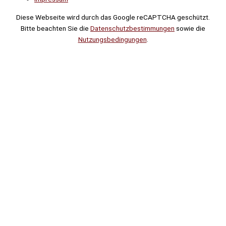
Diese Webseite wird durch das Google reCAPTCHA geschützt.
Bitte beachten Sie die
Datenschutzbestimmungen
sowie die
Nutzungsbedingungen
.
Suche
Noch
Tage
Stunden
Minuten
!
Mehr erfahren!
Noch