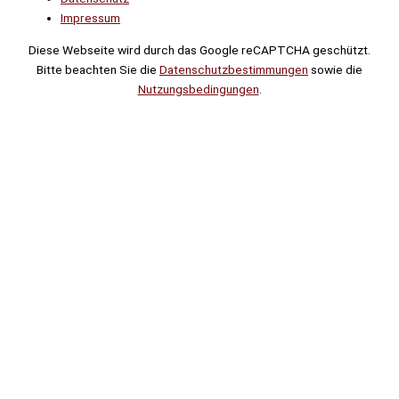
Impressum
Diese Webseite wird durch das Google reCAPTCHA geschützt.
Bitte beachten Sie die
Datenschutzbestimmungen
sowie die
Nutzungsbedingungen
.
Suche
Noch
Tage
Stunden
Minuten
!
Mehr erfahren!
Noch