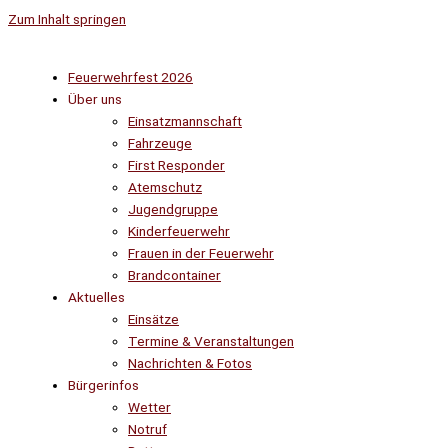
Zum Inhalt springen
Feuerwehrfest 2026
Über uns
Einsatzmannschaft
Fahrzeuge
First Responder
Atemschutz
Jugendgruppe
Kinderfeuerwehr
Frauen in der Feuerwehr
Brandcontainer
Aktuelles
Einsätze
Termine & Veranstaltungen
Nachrichten & Fotos
Bürgerinfos
Wetter
Notruf