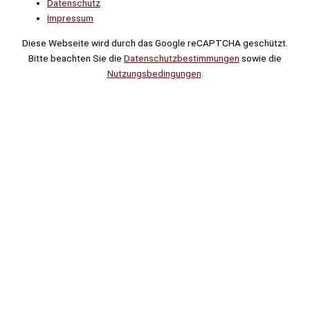
Datenschutz
Impressum
Diese Webseite wird durch das Google reCAPTCHA geschützt.
Bitte beachten Sie die
Datenschutzbestimmungen
sowie die
Nutzungsbedingungen
.
Suche
Noch
Tage
Stunden
Minuten
!
Mehr erfahren!
Noch