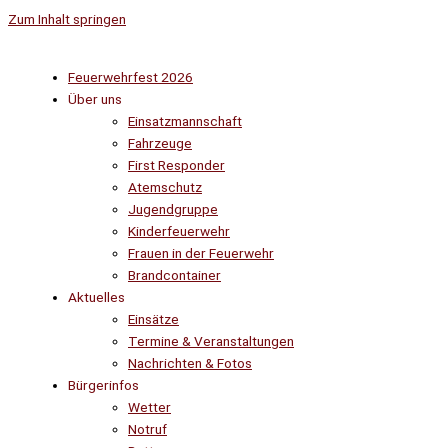
Zum Inhalt springen
Feuerwehrfest 2026
Über uns
Einsatzmannschaft
Fahrzeuge
First Responder
Atemschutz
Jugendgruppe
Kinderfeuerwehr
Frauen in der Feuerwehr
Brandcontainer
Aktuelles
Einsätze
Termine & Veranstaltungen
Nachrichten & Fotos
Bürgerinfos
Wetter
Notruf