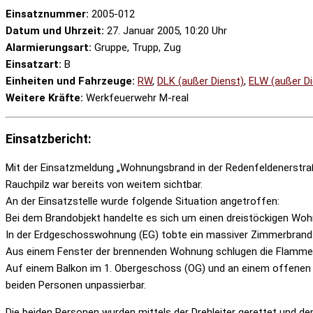
Einsatznummer:
2005-012
Datum und Uhrzeit:
27. Januar 2005, 10:20 Uhr
Alarmierungsart:
Gruppe, Trupp, Zug
Einsatzart:
B
Einheiten und Fahrzeuge:
RW
,
DLK (außer Dienst)
,
ELW (außer Di
Weitere Kräfte:
Werkfeuerwehr M-real
Einsatzbericht:
Mit der Einsatzmeldung „Wohnungsbrand in der Redenfeldenerstraße
Rauchpilz war bereits von weitem sichtbar.
An der Einsatzstelle wurde folgende Situation angetroffen:
Bei dem Brandobjekt handelte es sich um einen dreistöckigen Wo
In der Erdgeschosswohnung (EG) tobte ein massiver Zimmerbrand
Aus einem Fenster der brennenden Wohnung schlugen die Flammen 
Auf einem Balkon im 1. Obergeschoss (OG) und an einem offenen F
beiden Personen unpassierbar.
Die beiden Personen wurden mittels der Drehleiter gerettet und 