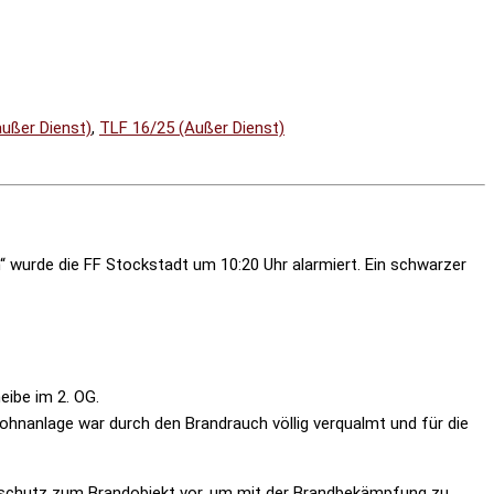
ußer Dienst)
,
TLF 16/25 (Außer Dienst)
 wurde die FF Stockstadt um 10:20 Uhr alarmiert. Ein schwarzer
ibe im 2. OG.
hnanlage war durch den Brandrauch völlig verqualmt und für die
emschutz zum Brandobjekt vor, um mit der Brandbekämpfung zu