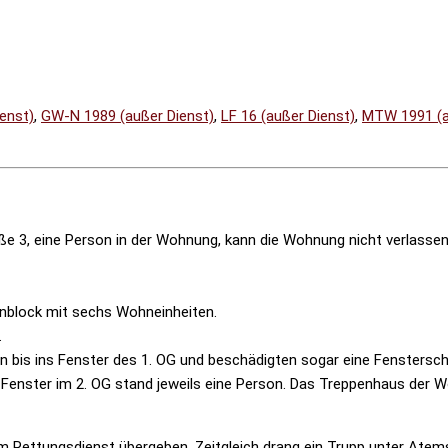
enst)
,
GW-N 1989 (außer Dienst)
,
LF 16 (außer Dienst)
,
MTW 1991 (a
 3, eine Person in der Wohnung, kann die Wohnung nicht verlassen“
hnblock mit sechs Wohneinheiten.
.
bis ins Fenster des 1. OG und beschädigten sogar eine Fenstersche
enster im 2. OG stand jeweils eine Person. Das Treppenhaus der Wo
dem Rettungsdienst übergeben. Zeitgleich drang ein Trupp unter At