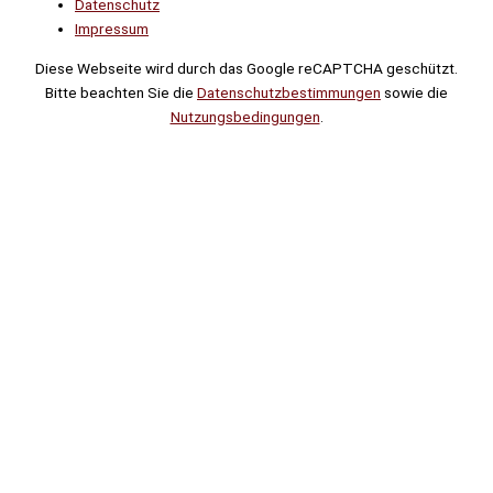
Datenschutz
Impressum
Diese Webseite wird durch das Google reCAPTCHA geschützt.
Bitte beachten Sie die
Datenschutzbestimmungen
sowie die
Nutzungsbedingungen
.
Suche
Noch
Tage
Stunden
Minuten
!
Mehr erfahren!
Noch