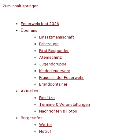
Zum Inhalt springen
Feuerwehrfest 2026
Über uns
Einsatzmannschaft
Fahrzeuge
First Responder
Atemschutz
Jugendgruppe
Kinderfeuerwehr
Frauen in der Feuerwehr
Brandcontainer
Aktuelles
Einsätze
Termine & Veranstaltungen
Nachrichten & Fotos
Bürgerinfos
Wetter
Notruf