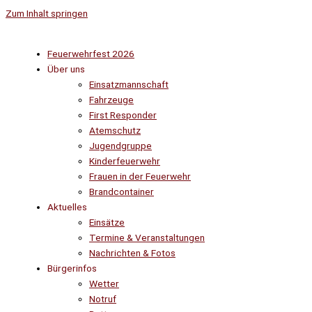
Zum Inhalt springen
Feuerwehrfest 2026
Über uns
Einsatzmannschaft
Fahrzeuge
First Responder
Atemschutz
Jugendgruppe
Kinderfeuerwehr
Frauen in der Feuerwehr
Brandcontainer
Aktuelles
Einsätze
Termine & Veranstaltungen
Nachrichten & Fotos
Bürgerinfos
Wetter
Notruf