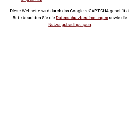
Diese Webseite wird durch das Google reCAPTCHA geschützt.
Bitte beachten Sie die
Datenschutzbestimmungen
sowie die
Nutzungsbedingungen
.
Suche
Noch
Tage
Stunden
Minuten
!
Mehr erfahren!
Noch