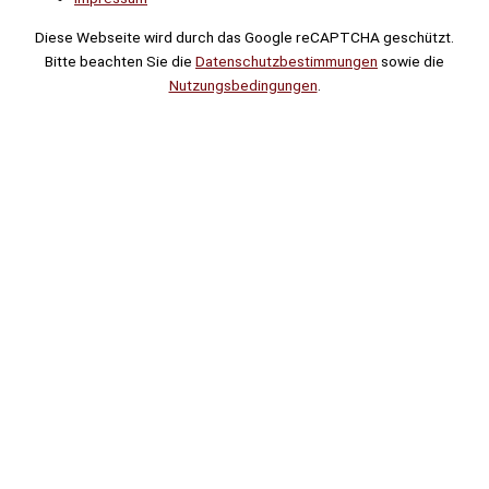
Diese Webseite wird durch das Google reCAPTCHA geschützt.
Bitte beachten Sie die
Datenschutzbestimmungen
sowie die
Nutzungsbedingungen
.
Suche
Noch
Tage
Stunden
Minuten
!
Mehr erfahren!
Noch