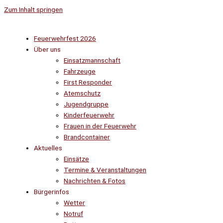
Zum Inhalt springen
Feuerwehrfest 2026
Über uns
Einsatzmannschaft
Fahrzeuge
First Responder
Atemschutz
Jugendgruppe
Kinderfeuerwehr
Frauen in der Feuerwehr
Brandcontainer
Aktuelles
Einsätze
Termine & Veranstaltungen
Nachrichten & Fotos
Bürgerinfos
Wetter
Notruf