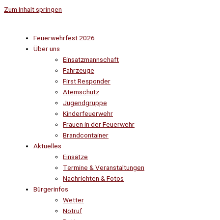
Zum Inhalt springen
Feuerwehrfest 2026
Über uns
Einsatzmannschaft
Fahrzeuge
First Responder
Atemschutz
Jugendgruppe
Kinderfeuerwehr
Frauen in der Feuerwehr
Brandcontainer
Aktuelles
Einsätze
Termine & Veranstaltungen
Nachrichten & Fotos
Bürgerinfos
Wetter
Notruf