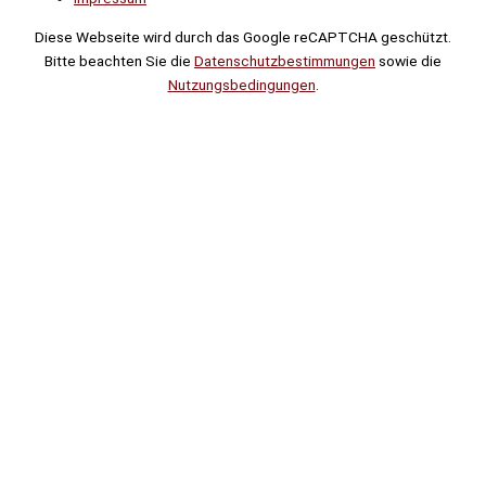
Diese Webseite wird durch das Google reCAPTCHA geschützt.
Bitte beachten Sie die
Datenschutzbestimmungen
sowie die
Nutzungsbedingungen
.
Suche
Noch
Tage
Stunden
Minuten
!
Mehr erfahren!
Noch