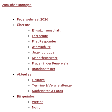
Zum Inhalt springen
Feuerwehrfest 2026
Über uns
Einsatzmannschaft
Fahrzeuge
First Responder
Atemschutz
Jugendgruppe
Kinderfeuerwehr
Frauen in der Feuerwehr
Brandcontainer
Aktuelles
Einsätze
Termine & Veranstaltungen
Nachrichten & Fotos
Bürgerinfos
Wetter
Notruf