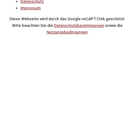
Datenschutz
Impressum
Diese Webseite wird durch das Google reCAPTCHA geschützt.
Bitte beachten Sie die
Datenschutzbestimmungen
sowie die
Nutzungsbedingungen
.
Suche
Noch
Tage
Stunden
Minuten
!
Mehr erfahren!
Noch