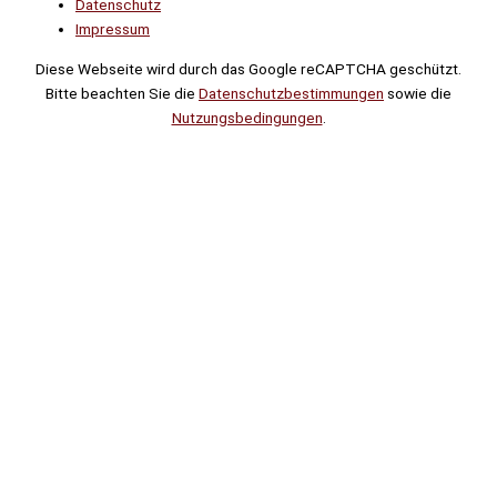
Datenschutz
Impressum
Diese Webseite wird durch das Google reCAPTCHA geschützt.
Bitte beachten Sie die
Datenschutzbestimmungen
sowie die
Nutzungsbedingungen
.
Suche
Noch
Tage
Stunden
Minuten
!
Mehr erfahren!
Noch