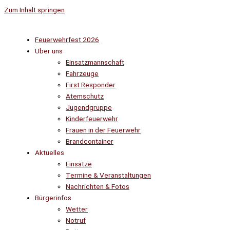
Zum Inhalt springen
Feuerwehrfest 2026
Über uns
Einsatzmannschaft
Fahrzeuge
First Responder
Atemschutz
Jugendgruppe
Kinderfeuerwehr
Frauen in der Feuerwehr
Brandcontainer
Aktuelles
Einsätze
Termine & Veranstaltungen
Nachrichten & Fotos
Bürgerinfos
Wetter
Notruf