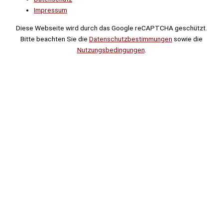
Impressum
Diese Webseite wird durch das Google reCAPTCHA geschützt.
Bitte beachten Sie die
Datenschutzbestimmungen
sowie die
Nutzungsbedingungen
.
Suche
Noch
Tage
Stunden
Minuten
!
Mehr erfahren!
Noch