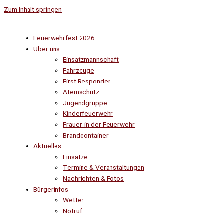
Zum Inhalt springen
Feuerwehrfest 2026
Über uns
Einsatzmannschaft
Fahrzeuge
First Responder
Atemschutz
Jugendgruppe
Kinderfeuerwehr
Frauen in der Feuerwehr
Brandcontainer
Aktuelles
Einsätze
Termine & Veranstaltungen
Nachrichten & Fotos
Bürgerinfos
Wetter
Notruf