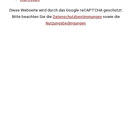
Diese Webseite wird durch das Google reCAPTCHA geschützt.
Bitte beachten Sie die
Datenschutzbestimmungen
sowie die
Nutzungsbedingungen
.
Suche
Noch
Tage
Stunden
Minuten
!
Mehr erfahren!
Noch