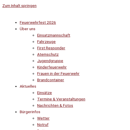
Zum Inhalt springen
Feuerwehrfest 2026
Über uns
Einsatzmannschaft
Fahrzeuge
First Responder
Atemschutz
Jugendgruppe
Kinderfeuerwehr
Frauen in der Feuerwehr
Brandcontainer
Aktuelles
Einsätze
Termine & Veranstaltungen
Nachrichten & Fotos
Bürgerinfos
Wetter
Notruf