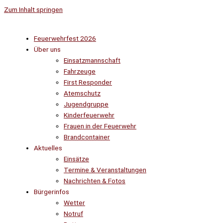
Zum Inhalt springen
Feuerwehrfest 2026
Über uns
Einsatzmannschaft
Fahrzeuge
First Responder
Atemschutz
Jugendgruppe
Kinderfeuerwehr
Frauen in der Feuerwehr
Brandcontainer
Aktuelles
Einsätze
Termine & Veranstaltungen
Nachrichten & Fotos
Bürgerinfos
Wetter
Notruf