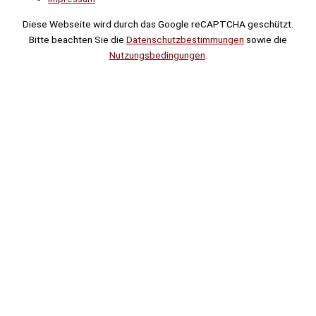
Diese Webseite wird durch das Google reCAPTCHA geschützt.
Bitte beachten Sie die
Datenschutzbestimmungen
sowie die
Nutzungsbedingungen
.
Suche
Noch
Tage
Stunden
Minuten
!
Mehr erfahren!
Noch