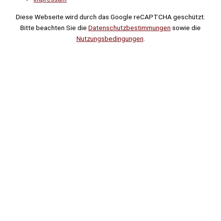
Diese Webseite wird durch das Google reCAPTCHA geschützt.
Bitte beachten Sie die
Datenschutzbestimmungen
sowie die
Nutzungsbedingungen
.
Suche
Noch
Tage
Stunden
Minuten
!
Mehr erfahren!
Noch