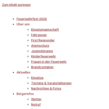
Zum Inhalt springen
Feuerwehrfest 2026
Über uns
Einsatzmannschaft
Fahrzeuge
First Responder
Atemschutz
Jugendgruppe
Kinderfeuerwehr
Frauen in der Feuerwehr
Brandcontainer
Aktuelles
Einsätze
Termine & Veranstaltungen
Nachrichten & Fotos
Bürgerinfos
Wetter
Notruf