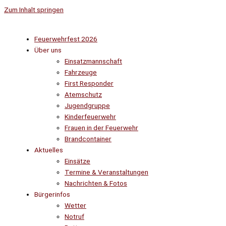
Zum Inhalt springen
Feuerwehrfest 2026
Über uns
Einsatzmannschaft
Fahrzeuge
First Responder
Atemschutz
Jugendgruppe
Kinderfeuerwehr
Frauen in der Feuerwehr
Brandcontainer
Aktuelles
Einsätze
Termine & Veranstaltungen
Nachrichten & Fotos
Bürgerinfos
Wetter
Notruf