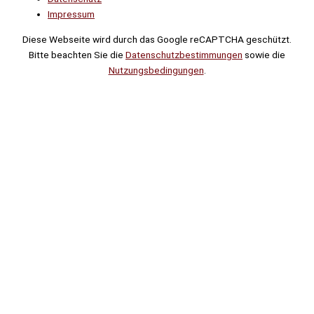
Impressum
Diese Webseite wird durch das Google reCAPTCHA geschützt.
Bitte beachten Sie die
Datenschutzbestimmungen
sowie die
Nutzungsbedingungen
.
Suche
Noch
Tage
Stunden
Minuten
!
Mehr erfahren!
Noch