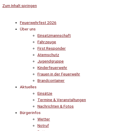
Zum Inhalt springen
Feuerwehrfest 2026
Über uns
Einsatzmannschaft
Fahrzeuge
First Responder
Atemschutz
Jugendgruppe
Kinderfeuerwehr
Frauen in der Feuerwehr
Brandcontainer
Aktuelles
Einsätze
Termine & Veranstaltungen
Nachrichten & Fotos
Bürgerinfos
Wetter
Notruf