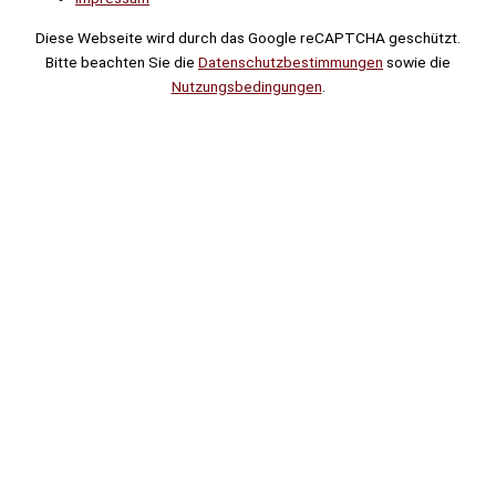
Diese Webseite wird durch das Google reCAPTCHA geschützt.
Bitte beachten Sie die
Datenschutzbestimmungen
sowie die
Nutzungsbedingungen
.
Suche
Noch
Tage
Stunden
Minuten
!
Mehr erfahren!
Noch