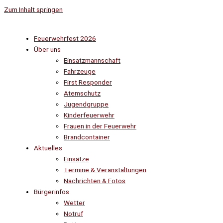
Zum Inhalt springen
Feuerwehrfest 2026
Über uns
Einsatzmannschaft
Fahrzeuge
First Responder
Atemschutz
Jugendgruppe
Kinderfeuerwehr
Frauen in der Feuerwehr
Brandcontainer
Aktuelles
Einsätze
Termine & Veranstaltungen
Nachrichten & Fotos
Bürgerinfos
Wetter
Notruf