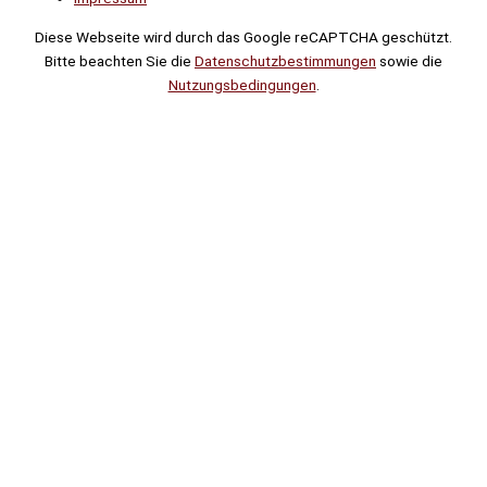
Diese Webseite wird durch das Google reCAPTCHA geschützt.
Bitte beachten Sie die
Datenschutzbestimmungen
sowie die
Nutzungsbedingungen
.
Suche
Noch
Tage
Stunden
Minuten
!
Mehr erfahren!
Noch