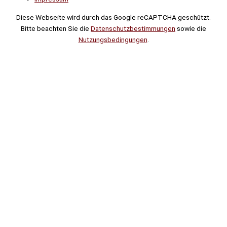
Diese Webseite wird durch das Google reCAPTCHA geschützt.
Bitte beachten Sie die
Datenschutzbestimmungen
sowie die
Nutzungsbedingungen
.
Suche
Noch
Tage
Stunden
Minuten
!
Mehr erfahren!
Noch