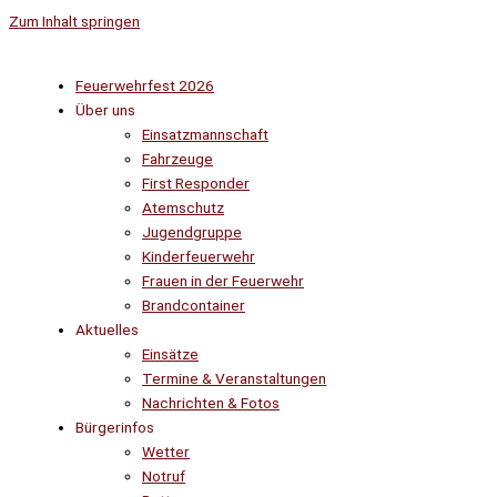
Zum Inhalt springen
Feuerwehrfest 2026
Über uns
Einsatzmannschaft
Fahrzeuge
First Responder
Atemschutz
Jugendgruppe
Kinderfeuerwehr
Frauen in der Feuerwehr
Brandcontainer
Aktuelles
Einsätze
Termine & Veranstaltungen
Nachrichten & Fotos
Bürgerinfos
Wetter
Notruf