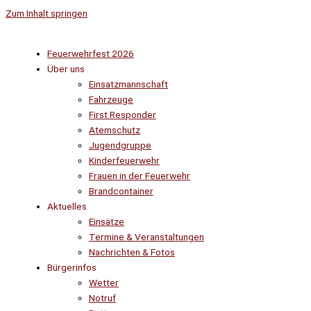
Zum Inhalt springen
Feuerwehrfest 2026
Über uns
Einsatzmannschaft
Fahrzeuge
First Responder
Atemschutz
Jugendgruppe
Kinderfeuerwehr
Frauen in der Feuerwehr
Brandcontainer
Aktuelles
Einsätze
Termine & Veranstaltungen
Nachrichten & Fotos
Bürgerinfos
Wetter
Notruf