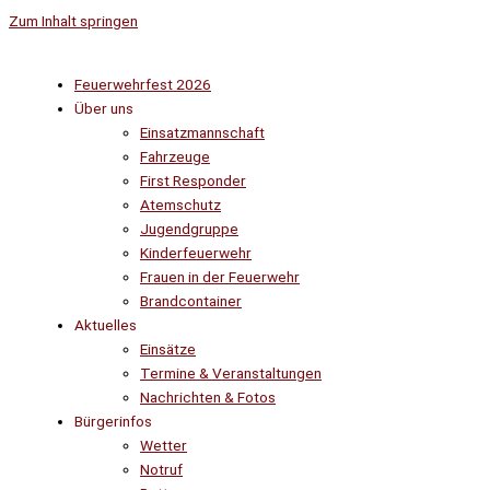
Zum Inhalt springen
Feuerwehrfest 2026
Über uns
Einsatzmannschaft
Fahrzeuge
First Responder
Atemschutz
Jugendgruppe
Kinderfeuerwehr
Frauen in der Feuerwehr
Brandcontainer
Aktuelles
Einsätze
Termine & Veranstaltungen
Nachrichten & Fotos
Bürgerinfos
Wetter
Notruf