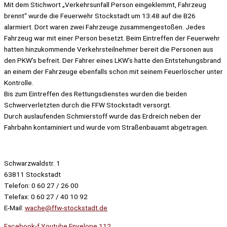
Mit dem Stichwort „Verkehrsunfall Person eingeklemmt, Fahrzeug
brennt“ wurde die Feuerwehr Stockstadt um 13:48 auf die B26
alarmiert. Dort waren zwei Fahrzeuge zusammengestoßen. Jedes
Fahrzeug war mit einer Person besetzt. Beim Eintreffen der Feuerwehr
hatten hinzukommende Verkehrsteilnehmer bereit die Personen aus
den PKW’s befreit. Der Fahrer eines LKW’s hatte den Entstehungsbrand
an einem der Fahrzeuge ebenfalls schon mit seinem Feuerlöscher unter
Kontrolle.
Bis zum Eintreffen des Rettungsdienstes wurden die beiden
Schwerverletzten durch die FFW Stockstadt versorgt.
Durch auslaufenden Schmierstoff wurde das Erdreich neben der
Fahrbahn kontaminiert und wurde vom Straßenbauamt abgetragen.
Schwarzwaldstr. 1
63811 Stockstadt
Telefon: 0 60 27 / 26 00
Telefax: 0 60 27 / 40 10 92
E-Mail:
wache@ffw-stockstadt.de
Facebook-f
Youtube
Envelope
112