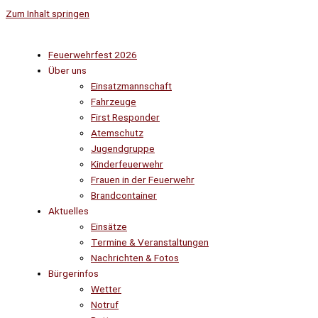
Zum Inhalt springen
Feuerwehrfest 2026
Über uns
Einsatzmannschaft
Fahrzeuge
First Responder
Atemschutz
Jugendgruppe
Kinderfeuerwehr
Frauen in der Feuerwehr
Brandcontainer
Aktuelles
Einsätze
Termine & Veranstaltungen
Nachrichten & Fotos
Bürgerinfos
Wetter
Notruf