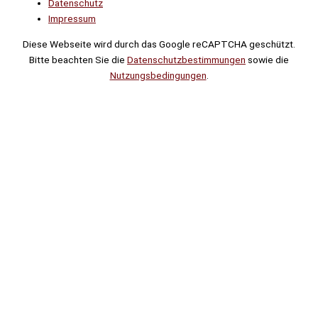
Datenschutz
Impressum
Diese Webseite wird durch das Google reCAPTCHA geschützt.
Bitte beachten Sie die
Datenschutzbestimmungen
sowie die
Nutzungsbedingungen
.
Suche
Noch
Tage
Stunden
Minuten
!
Mehr erfahren!
Noch