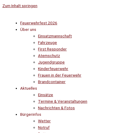
Zum Inhalt springen
Feuerwehrfest 2026
Über uns
Einsatzmannschaft
Fahrzeuge
First Responder
Atemschutz
Jugendgruppe
Kinderfeuerwehr
Frauen in der Feuerwehr
Brandcontainer
Aktuelles
Einsätze
Termine & Veranstaltungen
Nachrichten & Fotos
Bürgerinfos
Wetter
Notruf