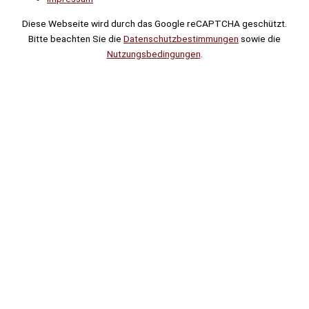
Diese Webseite wird durch das Google reCAPTCHA geschützt.
Bitte beachten Sie die
Datenschutzbestimmungen
sowie die
Nutzungsbedingungen
.
Suche
Noch
Tage
Stunden
Minuten
!
Mehr erfahren!
Noch