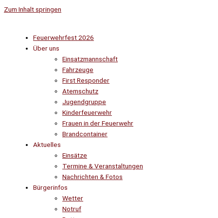
Zum Inhalt springen
Feuerwehrfest 2026
Über uns
Einsatzmannschaft
Fahrzeuge
First Responder
Atemschutz
Jugendgruppe
Kinderfeuerwehr
Frauen in der Feuerwehr
Brandcontainer
Aktuelles
Einsätze
Termine & Veranstaltungen
Nachrichten & Fotos
Bürgerinfos
Wetter
Notruf