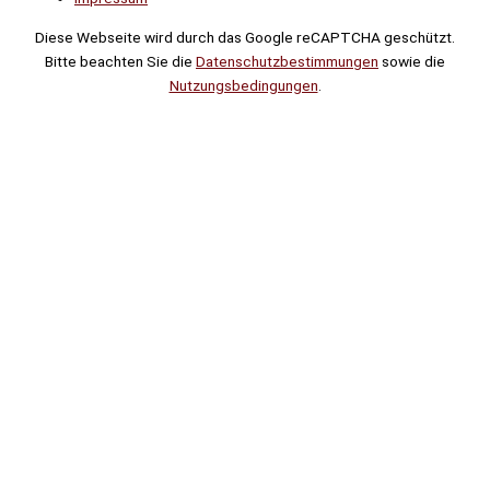
Diese Webseite wird durch das Google reCAPTCHA geschützt.
Bitte beachten Sie die
Datenschutzbestimmungen
sowie die
Nutzungsbedingungen
.
Suche
Noch
Tage
Stunden
Minuten
!
Mehr erfahren!
Noch