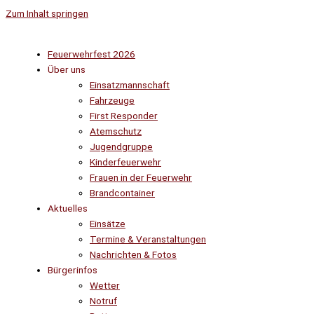
Zum Inhalt springen
Feuerwehrfest 2026
Über uns
Einsatzmannschaft
Fahrzeuge
First Responder
Atemschutz
Jugendgruppe
Kinderfeuerwehr
Frauen in der Feuerwehr
Brandcontainer
Aktuelles
Einsätze
Termine & Veranstaltungen
Nachrichten & Fotos
Bürgerinfos
Wetter
Notruf