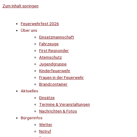
Zum Inhalt springen
Feuerwehrfest 2026
Über uns
Einsatzmannschaft
Fahrzeuge
First Responder
Atemschutz
Jugendgruppe
Kinderfeuerwehr
Frauen in der Feuerwehr
Brandcontainer
Aktuelles
Einsätze
Termine & Veranstaltungen
Nachrichten & Fotos
Bürgerinfos
Wetter
Notruf