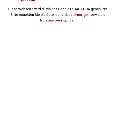
Diese Webseite wird durch das Google reCAPTCHA geschützt.
Bitte beachten Sie die
Datenschutzbestimmungen
sowie die
Nutzungsbedingungen
.
Suche
Noch
Tage
Stunden
Minuten
!
Mehr erfahren!
Noch